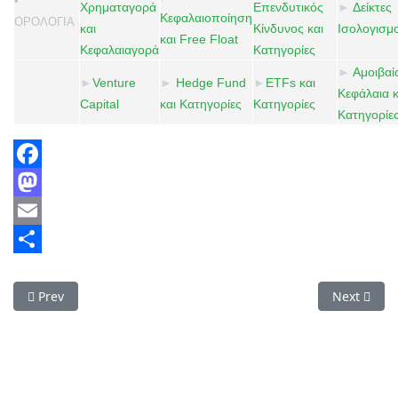
•
Χρηματαγορά
Επενδυτικός
►
Δείκτες
Κεφαλαιοποίηση
ΟΡΟΛΟΓΙΑ
και
Κίνδυνος και
Ισολογισμ
και Free Float
Κεφαλαιαγορά
Κατηγορίες
►
Αμοιβαί
►
Venture
►
Hedge Fund
►
ETFs και
Κεφάλαια κ
Capital
και Κατηγορίες
Κατηγορίες
Κατηγορίε
Facebook
Mastodon
Email
Share
Previous article: S&P500
Next articl
Prev
Next