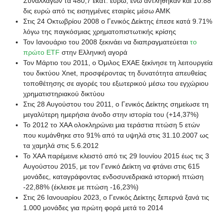
Συναλλαγών τα 480,7 εκατ. ευρώ, ενώ αντλήθηκαν και 10.88
δις ευρώ από τις εισηγμένες εταιρίες μέσω ΑΜΚ
Στις 24 Οκτωβρίου 2008 ο Γενικός Δείκτης έπεσε κατά 9.71%
λόγω της παγκόσμιας χρηματοπιστωτικής κρίσης
Τον Ιανουάριο του 2008 ξεκινάει να διαπραγματεύεται
το
πρώτο ETF
στην Ελληνική αγορά
Τον Μάρτιο του 2011, ο Όμιλος ΕΧΑΕ ξεκίνησε τη λειτουργεία
του δικτύου Χnet, προσφέροντας τη δυνατότητα απευθείας
τοποθέτησης σε αγορές του εξωτερικού μέσω του εγχώριου
χρηματιστηριακού δικτύου
Στις 28 Αυγούστου του 2011, ο Γενικός Δείκτης σημείωσε τη
μεγαλύτερη ημερήσια άνοδο στην ιστορία του (+14,37%)
Το 2012 το ΧΑΑ ολοκληρώνει μια τεράστια πτώση 5 ετών
που κυμάνθηκε στο 91% από τα υψηλά στις 31.10.2007 ως
τα χαμηλά στις 5.6.2012
Το ΧΑΑ παρέμεινε κλειστό από τις 29 Ιουνίου 2015 έως τις 3
Αυγούστου 2015, με τον Γενικό Δείκτη να φτάνει στις 615
μονάδες, καταγράφοντας ενδοσυνεδριακά ιστορική πτώση
-22,88% (έκλεισε με πτώση -16,23%)
Στις 26 Ιανουαρίου 2023, ο Γενικός Δείκτης ξεπερνά ξανά τις
1.000 μονάδες για πρώτη φορά μετά το 2014