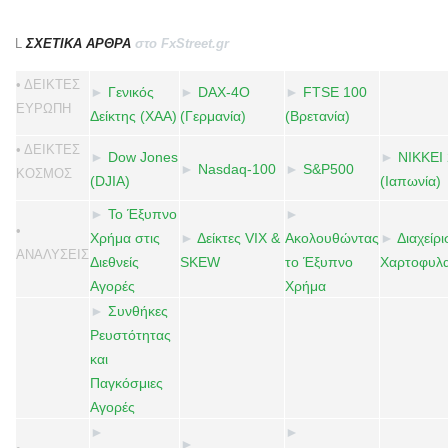
L
ΣΧΕΤΙΚΑ ΑΡΘΡΑ
στο FxStreet.gr
• ΔΕΙΚΤΕΣ
►
Γενικός
►
DAX-4Ο
►
FTSE 100
ΕΥΡΩΠΗ
Δείκτης (ΧΑΑ)
(Γερμανία)
(Βρετανία)
• ΔΕΙΚΤΕΣ
►
Dow Jones
►
NIKKEI
►
Nasdaq-100
►
S&P500
ΚΟΣΜΟΣ
(DJIA)
(Ιαπωνία)
►
Το Έξυπνο
►
•
Χρήμα στις
►
Δείκτες VIX &
Ακολουθώντας
►
Διαχείρ
ΑΝΑΛΥΣΕΙΣ
Διεθνείς
SKEW
το Έξυπνο
Χαρτοφυλα
Αγορές
Χρήμα
►
Συνθήκες
Ρευστότητας
και
Παγκόσμιες
Αγορές
►
►
►