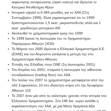
εκφώνησης-αντιφώνησης (open outcry) και ιδρύεται το
Κεντρικό Αποθετήριο Αξιών
Ιστορικό υψηλό οι 6.484 μονάδες για το ΧΑΑ (21η
Σεπτεμβρίου 1999). Είναι χαρακτηριστικό ότι το 1999
δραστηριοποιούνταν 1,5 εκατ. μικροεπενδυτές αλλά και 1
εκατ. μεριδιούχοι μετοχικών Α/Κ
Ακολουθεί το χρηματιστηριακό κραχ του 1999
Το 1999 ξεκινά τη λειτουργία του το Χρηματιστήριο
Παραγώγων Αθηνών (ΧΠΑ)
Το Μάρτιο του 2000 ιδρύεται η Ελληνικά Χρηματιστήρια Α.Ε.
(ΕΧΑΕ) και τον Αύγουστο εισάγεται η μετοχή της στο
Χρηματιστήριο Αξιών Αθηνών
Ένταξη της Ελλάδας στην ΟΝΕ (1η Ιανουαρίου 2001)
Τον Απρίλιο του 2001, σταματά η λειτουργία της αίθουσας
συνεδριάσεων (trading floor) του ΧΑΑ
Τον Ιούλιο του 2007 το χρηματιστήριο μεταφέρεται από την
οδό Σοφοκλέους 10 στο ιδιόκτητο κτίριο επί της Λεωφόρου
Αθηνών 110
Το 2007 ήταν μία από τις καλύτερες χρονιές στην ιστορία του
Ελληνικού Χρηματιστηρίου. Στα 196 δισ. ευρώ ανήλθε η
κεφαλαιοποίηση του XAΑ, με μια Μέση Ημερήσια Αξία