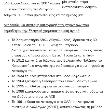
οδό Σοφοκλέους, και το 2007 γίνεται
η μετεγκατάσταση στη Λεωφόρο
Αθηνών 110, όπου βρίσκεται έως και τις ημέρες μας.
Ακολουθεί μία σύντομη καταγραφή των γεγονότων που
σημάδεψαν την Ελληνική χρηματιστηριακή αγορά
:
Το Χρηματιστήριο Αξιών Αθηνών (ΧΑΑ) ιδρύεται στις 30
Σεπτεμβρίου του 1876. Εκείνη την περίοδο
διαπραγματεύονταν οι μετοχές 30 εταιρειών, από τις οποίες
υπάρχουν σήμερα μόνο η Εθνική Τράπεζα και η Τιτάν
Το 1912 και κατά τη διάρκεια των Βαλκανικών Πολέμων, το
Χρηματιστήριο αναγκάστηκε να διακόψει για πρώτη φορά τη
λειτουργία του
Το 1934 το ΧΑΑ μεταφέρεται στην οδό Σοφοκλέους
Το 1964 ξεκίνησε η λειτουργία του Γενικού Δείκτη Τιμών
Το 1995 το ΧΑΑ μετατρέπεται σε ανώνυμη εταιρεία
Το 1988 καταργούνται οι χρηματιστές ως φυσικά πρόσωπα
και ιδρύονται οι πρώτες ΑΧΕ
Το 1991 τίθεται σε λειτουργία στο ΧΑΑ το ηλεκτρονικό
σύστημα συναλλαγών (ΑΣΗΣ), αντικαθιστώντας τη μέθοδο