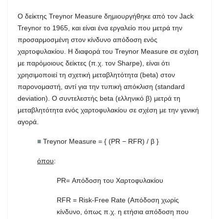
Ο δείκτης Treynor Measure δημιουργήθηκε από τον Jack
Treynor το 1965, και είναι ένα εργαλείο που μετρά την
προσαρμοσμένη στον κίνδυνο απόδοση ενός
χαρτοφυλακίου. Η διαφορά του Treynor Measure σε σχέση
με παρόμοιους δείκτες (π.χ. τον Sharpe), είναι ότι
χρησιμοποιεί τη σχετική μεταβλητότητα (beta) στον
παρονομαστή, αντί για την τυπική απόκλιση (standard
deviation). Ο συντελεστής beta (ελληνικό β) μετρά τη
μεταβλητότητα ενός χαρτοφυλακίου σε σχέση με την γενική
αγορά.
■
Treynor Measure = { (PR − RFR) / β }
όπου
:
PR= Απόδοση του Χαρτοφυλακίου
RFR = Risk-Free Rate (Απόδοση χωρίς
κίνδυνο, όπως π.χ. η ετήσια απόδοση που