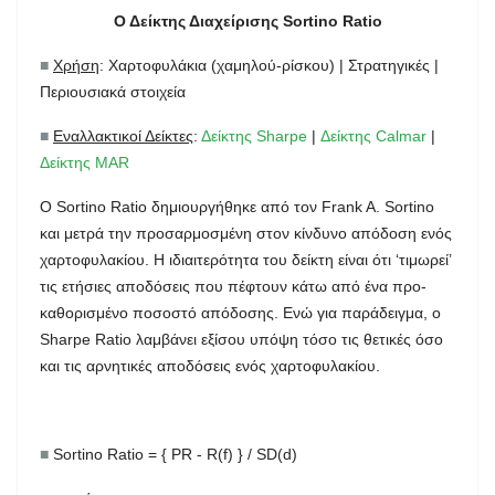
Ο Δείκτης Διαχείρισης Sortino Ratio
■
Χρήση
: Χαρτοφυλάκια (χαμηλού-ρίσκου) | Στρατηγικές |
Περιουσιακά στοιχεία
■
Εναλλακτικοί Δείκτες
:
Δείκτης Sharpe
|
Δείκτης Calmar
|
Δείκτης MAR
Ο Sortino Ratio δημιουργήθηκε από τον Frank A. Sortino
και μετρά την προσαρμοσμένη στον κίνδυνο απόδοση ενός
χαρτοφυλακίου. Η ιδιαιτερότητα του δείκτη είναι ότι ‘τιμωρεί’
τις ετήσιες αποδόσεις που πέφτουν κάτω από ένα προ-
καθορισμένο ποσοστό απόδοσης. Ενώ για παράδειγμα, ο
Sharpe Ratio λαμβάνει εξίσου υπόψη τόσο τις θετικές όσο
και τις αρνητικές αποδόσεις ενός χαρτοφυλακίου.
■
Sortino Ratio = { PR - R(f) } / SD(d)