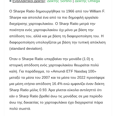
■
Εναλλακτικοί Δείκτες
:
Δείκτης Sortino
|
Δείκτης Omega
Ο Sharpe Ratio δημιουργήθηκε το 1966 από τον William F.
Sharpe και αποτελεί ένα από τα πιο δημοφιλή εργαλείο
διαχείρισης χαρτοφυλακίου. Ο Sharp Ratio μετρά την
ποιότητα ενός χαρτοφυλακίου όχι μόνο με βάση την
απόδοση του, αλλά και με βάση τη διαφοροποίηση του. Η
διαφοροποίηση υπολογίζεται με βάση την τυπική απόκλιση
(standard deviation).
Όταν ο Sharpe Ratio υπερβαίνει την μονάδα (1.0) η
ιστορική απόδοση ενός χαρτοφυλακίου θεωρείται πολύ
καλή. Για παράδειγμα, το «Amundi ETF Nasdaq 100»
μεταξύ τα μέσα του 2007 και τα μέσα του 2022 προσέφερε
μια μέση ετήσια απόδοση 16.4% ενώ εμφανίζει έναν δείκτη
Sharp Ratio μόλις 0.93. Άρα γίνεται εύκολα αντιληπτό ότι
εάν ο Sharp Ratio βρεθεί άνω τις μονάδας σε μια περίοδο
άνω της δεκαετίας το χαρτοφυλάκιο έχει διαχειριστεί πάρα
πολύ σωστά.