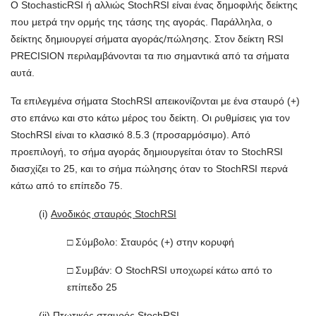
O StochasticRSI ή αλλιώς StochRSI είναι ένας δημοφιλής δείκτης
που μετρά την ορμής της τάσης της αγοράς. Παράλληλα, ο
δείκτης δημιουργεί σήματα αγοράς/πώλησης. Στον δείκτη RSI
PRECISION περιλαμβάνονται τα πιο σημαντικά από τα σήματα
αυτά.
Τα επιλεγμένα σήματα StochRSI απεικονίζονται με ένα σταυρό (+)
στο επάνω και στο κάτω μέρος του δείκτη. Οι ρυθμίσεις για τον
StochRSI είναι το κλασικό 8.5.3 (προσαρμόσιμο). Από
προεπιλογή, το σήμα αγοράς δημιουργείται όταν το StochRSI
διασχίζει το 25, και το σήμα πώλησης όταν το StochRSI περνά
κάτω από το επίπεδο 75.
(i)
Ανοδικός σταυρός StochRSI
□ Σύμβολο: Σταυρός (+) στην κορυφή
□ Συμβάν: Ο StochRSI υποχωρεί κάτω από το
επίπεδο 25
(ii)
Πτωτικός σταυρός StochRSI