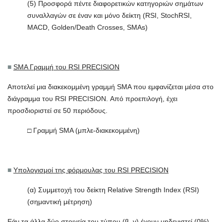
(5) Προσφορά πέντε διαφορετικών κατηγοριών σημάτων
συναλλαγών σε έναν και μόνο δείκτη (RSI, StochRSI,
MACD, Golden/Death Crosses, SMAs)
■
SMA Γραμμή του RSI PRECISION
Αποτελεί μια διακεκομμένη γραμμή SMA που εμφανίζεται μέσα στο
διάγραμμα του RSI PRECISION. Από προεπιλογή, έχει
προσδιοριστεί σε 50 περιόδους.
□ Γραμμή SMA (μπλε-διακεκομμένη)
■
Υπολογισμοί της φόρμουλας του RSI PRECISION
(α) Συμμετοχή του δείκτη Relative Strength Index (RSI)
(σημαντική μέτρηση)
Εάν τα άλλα δύο στοιχεία του τύπου (β, γ) έχουν μηδενιστεί (0%),