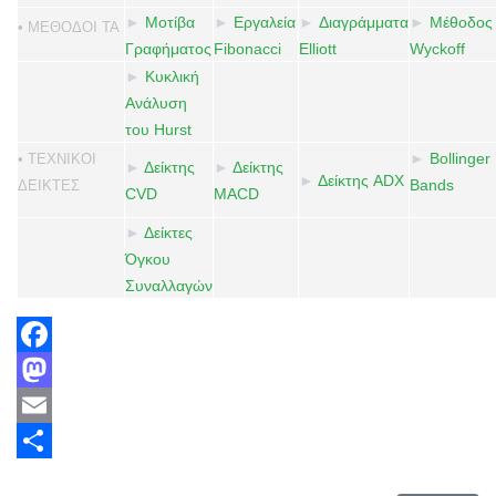
►
Μοτίβα
►
Εργαλεία
►
Διαγράμματα
►
Μέθοδος
• ΜΕΘΟΔΟΙ ΤΑ
Γραφήματος
Fibonacci
Elliott
Wyckoff
►
Κυκλική
Ανάλυση
του Hurst
►
Bollinger
• ΤΕΧΝΙΚΟΙ
►
Δείκτης
►
Δείκτης
►
Δείκτης ADX
Bands
ΔΕΙΚΤΕΣ
CVD
MACD
►
Δείκτες
Όγκου
Συναλλαγών
Facebook
Mastodon
Email
Share