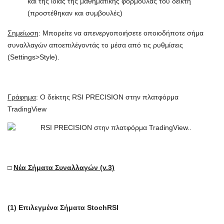
και της ίδιας της μαθηματικής φόρμουλας του δείκτη
(προστέθηκαν και συμβουλές)
Σημείωση
: Μπορείτε να απενεργοποιήσετε οποιοδήποτε σήμα
συναλλαγών αποεπιλέγοντάς το μέσα από τις ρυθμίσεις
(Settings>Style).
Γράφημα
: O δείκτης RSI PRECISION στην πλατφόρμα
TradingView
□
Νέα Σήματα Συναλλαγών (v.3)
(1) Επιλεγμένα Σήματα StochRSI