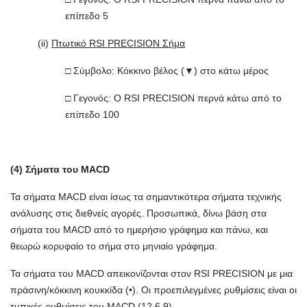
επίπεδο 5
(ii)
Πτωτικό RSI PRECISION Σήμα
□ Σύμβολο: Κόκκινο βέλος (▼) στο κάτω μέρος
□ Γεγονός: Ο RSI PRECISION περνά κάτω από το
επίπεδο 100
(4) Σήματα του MACD
Τα σήματα MACD είναι ίσως τα σημαντικότερα σήματα τεχνικής
ανάλυσης στις διεθνείς αγορές. Προσωπικά, δίνω βάση στα
σήματα του MACD από το ημερήσιο γράφημα και πάνω, και
θεωρώ κορυφαίο το σήμα στο μηνιαίο γράφημα.
Τα σήματα του MACD απεικονίζονται στον RSI PRECISION με μια
πράσινη/κόκκινη κουκκίδα (•). Οι προεπιλεγμένες ρυθμίσεις είναι οι
τυπικές ρυθμίσεις του MACD (12,6,9).