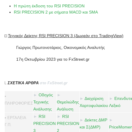
Η πρώτη έκδοση του RSI PRECISION
RSI PRECISION 2 με σήματα MACD και SMA
□
Τεχνικός Δείκτης RSI PRECISION 3 (Δωρεάν στο TradingView)
Γιώργος Πρωτονοτάριος, Οικονομικός Αναλυτής
17η Οκτωβρίου 2023 για το FxStreet.gr
L
ΣΧΕΤΙΚΑ ΑΡΘΡΑ
στο FxStreet.gr
►
Οδηγός
►
•
►
Διαχείριση
►
Επενδυτι
Τεχνικής
Θεμελιώδης
ΠΛΗΡΟΦΟΡΙΕΣ
Χαρτοφυλακίου
Λεξικό
Ανάλυσης
Ανάλυση
►
RSI
►
RSI
• ΕΡΓΑΛΕΙΑ
►
Δείκτες ΔMP
►
PRECISION
PRECISION
Γ.Π.
και Σ(ΔMP)
PriceMome
3
2