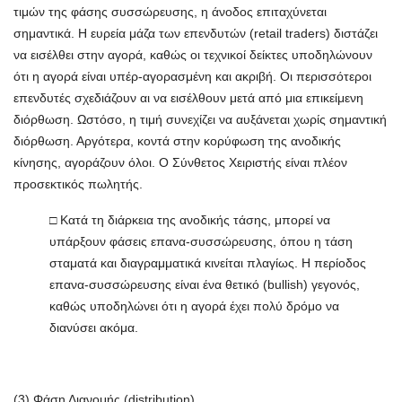
τιμών της φάσης συσσώρευσης, η άνοδος επιταχύνεται
σημαντικά. Η ευρεία μάζα των επενδυτών (retail traders) διστάζει
να εισέλθει στην αγορά, καθώς οι τεχνικοί δείκτες υποδηλώνουν
ότι η αγορά είναι υπέρ-αγορασμένη και ακριβή. Οι περισσότεροι
επενδυτές σχεδιάζουν αι να εισέλθουν μετά από μια επικείμενη
διόρθωση. Ωστόσο, η τιμή συνεχίζει να αυξάνεται χωρίς σημαντική
διόρθωση. Αργότερα, κοντά στην κορύφωση της ανοδικής
κίνησης, αγοράζουν όλοι. Ο Σύνθετος Χειριστής είναι πλέον
προσεκτικός πωλητής.
□ Κατά τη διάρκεια της ανοδικής τάσης, μπορεί να
υπάρξουν φάσεις επανα-συσσώρευσης, όπου η τάση
σταματά και διαγραμματικά κινείται πλαγίως. Η περίοδος
επανα-συσσώρευσης είναι ένα θετικό (bullish) γεγονός,
καθώς υποδηλώνει ότι η αγορά έχει πολύ δρόμο να
διανύσει ακόμα.
(3)
Φάση Διανομής (distribution)