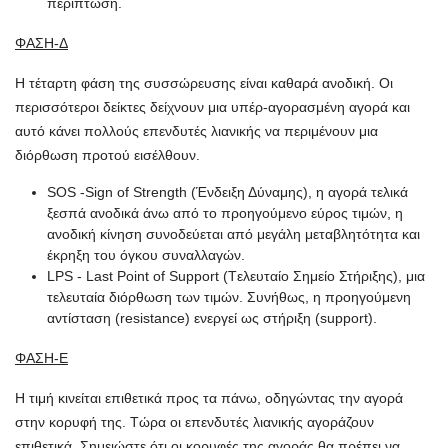
περίπτωση.
ΦΑΣΗ-Δ
Η τέταρτη φάση της συσσώρευσης είναι καθαρά ανοδική. Οι
περισσότεροι δείκτες δείχνουν μια υπέρ-αγορασμένη αγορά και
αυτό κάνει πολλούς επενδυτές λιανικής να περιμένουν μια
διόρθωση προτού εισέλθουν.
SOS -Sign of Strength (Ένδειξη Δύναμης), η αγορά τελικά
ξεσπά ανοδικά άνω από το προηγούμενο εύρος τιμών, η
ανοδική κίνηση συνοδεύεται από μεγάλη μεταβλητότητα και
έκρηξη του όγκου συναλλαγών.
LPS - Last Point of Support (Tελευταίο Σημείο Στήριξης), μια
τελευταία διόρθωση των τιμών. Συνήθως, η προηγούμενη
αντίσταση (resistance) ενεργεί ως στήριξη (support).
ΦΑΣΗ-Ε
Η τιμή κινείται επιθετικά προς τα πάνω, οδηγώντας την αγορά
στην κορυφή της. Τώρα οι επενδυτές λιανικής αγοράζουν
επιθετικά. Σημειώστε ότι οι κορυφές της αγοράς θα πρέπει να