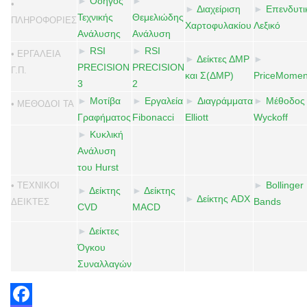
►
Οδηγός
►
•
►
Διαχείριση
►
Επενδυτι
Τεχνικής
Θεμελιώδης
ΠΛΗΡΟΦΟΡΙΕΣ
Χαρτοφυλακίου
Λεξικό
Ανάλυσης
Ανάλυση
►
RSI
►
RSI
• ΕΡΓΑΛΕΙΑ
►
Δείκτες ΔMP
►
PRECISION
PRECISION
Γ.Π.
και Σ(ΔMP)
PriceMome
3
2
►
Μοτίβα
►
Εργαλεία
►
Διαγράμματα
►
Μέθοδος
• ΜΕΘΟΔΟΙ ΤΑ
Γραφήματος
Fibonacci
Elliott
Wyckoff
►
Κυκλική
Ανάλυση
του Hurst
►
Bollinger
• ΤΕΧΝΙΚΟΙ
►
Δείκτης
►
Δείκτης
►
Δείκτης ADX
Bands
ΔΕΙΚΤΕΣ
CVD
MACD
►
Δείκτες
Όγκου
Συναλλαγών