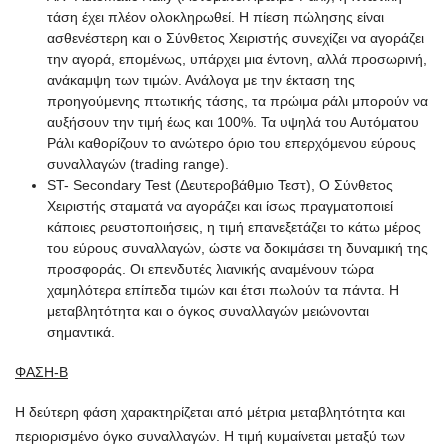
τάση έχει πλέον ολοκληρωθεί. Η πίεση πώλησης είναι
ασθενέστερη και ο Σύνθετος Χειριστής συνεχίζει να αγοράζει
την αγορά, επομένως, υπάρχει μια έντονη, αλλά προσωρινή,
ανάκαμψη των τιμών. Ανάλογα με την έκταση της
προηγούμενης πτωτικής τάσης, τα πρώιμα ράλι μπορούν να
αυξήσουν την τιμή έως και 100%. Τα υψηλά του Αυτόματου
Ράλι καθορίζουν το ανώτερο όριο του επερχόμενου εύρους
συναλλαγών (trading range).
ST- Secondary Test (Δευτεροβάθμιο Τεστ), Ο Σύνθετος
Χειριστής σταματά να αγοράζει και ίσως πραγματοποιεί
κάποιες ρευστοποιήσεις, η τιμή επανεξετάζει το κάτω μέρος
του εύρους συναλλαγών, ώστε να δοκιμάσει τη δυναμική της
προσφοράς. Οι επενδυτές λιανικής αναμένουν τώρα
χαμηλότερα επίπεδα τιμών και έτσι πωλούν τα πάντα. Η
μεταβλητότητα και ο όγκος συναλλαγών μειώνονται
σημαντικά.
ΦΑΣΗ-Β
Η δεύτερη φάση χαρακτηρίζεται από μέτρια μεταβλητότητα και
περιορισμένο όγκο συναλλαγών. Η τιμή κυμαίνεται μεταξύ των