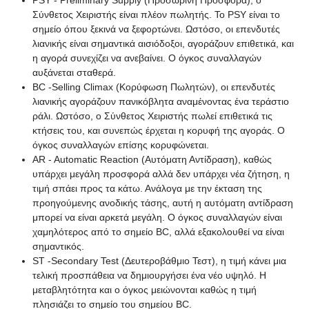
PSY - Preliminary Supply (Προσωρινή Προσφορά), ο
Σύνθετος Χειριστής είναι πλέον πωλητής. Το PSY είναι το
σημείο όπου ξεκινά να ξεφορτώνει. Ωστόσο, οι επενδυτές
λιανικής είναι σημαντικά αισιόδοξοι, αγοράζουν επιθετικά, και
η αγορά συνεχίζει να ανεβαίνει. Ο όγκος συναλλαγών
αυξάνεται σταθερά.
BC -Selling Climax (Κορύφωση Πωλητών), οι επενδυτές
λιανικής αγοράζουν πανικόβλητα αναμένοντας ένα τεράστιο
ράλι. Ωστόσο, ο Σύνθετος Χειριστής πωλεί επιθετικά τις
κτήσεις του, και συνεπώς έρχεται η κορυφή της αγοράς. Ο
όγκος συναλλαγών επίσης κορυφώνεται.
AR - Automatic Reaction (Αυτόματη Αντίδραση), καθώς
υπάρχει μεγάλη προσφορά αλλά δεν υπάρχει νέα ζήτηση, η
τιμή σπάει προς τα κάτω. Ανάλογα με την έκταση της
προηγούμενης ανοδικής τάσης, αυτή η αυτόματη αντίδραση
μπορεί να είναι αρκετά μεγάλη. Ο όγκος συναλλαγών είναι
χαμηλότερος από το σημείο BC, αλλά εξακολουθεί να είναι
σημαντικός.
ST -Secondary Test (Δευτεροβάθμιο Τεστ), η τιμή κάνει μια
τελική προσπάθεια να δημιουργήσει ένα νέο υψηλό. Η
μεταβλητότητα και ο όγκος μειώνονται καθώς η τιμή
πλησιάζει το σημείο του σημείου BC.