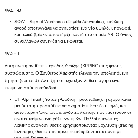
ΦΑΣΗ-Β
SOW – Sign of Weakness (Σημάδι Aδυναμίας), καθώς η
αγορά αποτυγχάνει να σχηματίσει ένα νέο υψηλό, υποχωρεί,
και τελικά βρίσκει υποστήριξη κοντά στο σημείο AR. Ο όγκος
συναλλαγών συνεχίζει να μειώνεται.
ΦΑΣΗ-Γ
Αυτή είναι η αντίθετη περίοδος Άνοιξης (SPRING) της φάσης
συσσώρευσης. Ο Σύνθετος Χειριστής ελέγχει την υπολειπόμενη
ζήτηση (demand). Αν η ζήτηση έχει εξαντληθεί η αγορά είναι
έτοιμη να σπάσει καθοδικά.
UT -UpThrust (Ύστατη Ανοδική Προσπάθεια), η αγορά κάνει
μια ύστατη προσπάθεια να σχηματίσει ένα νέο υψηλό, και
αυτό παραπλανά τους επενδυτές λιανικής που πιστεύουν ότι
είναι επικείμενο ένα ράλι των τιμών. Πολλοί επενδυτές
λιανικής ανοίγουν θέσεις χρησιμοποιώντας μόχλευση (trading
leverage), θέσεις που όμως εκκαθαρίζονται σε σύντομο