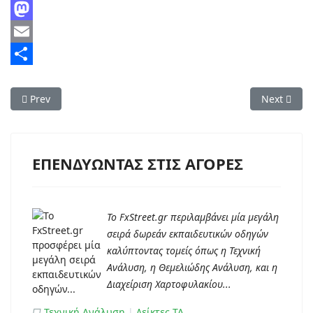
Facebook
Mastodon
Email
Share
Previous article: Η Διαγραμματική Ανάλυση των Κυματισμών το
Next artic
Prev
Next
ΕΠΕΝΔΥΩΝΤΑΣ ΣΤΙΣ ΑΓΟΡΕΣ
Το FxStreet.gr περιλαμβάνει μία μεγάλη
σειρά δωρεάν εκπαιδευτικών οδηγών
καλύπτοντας τομείς όπως η Τεχνική
Ανάλυση, η Θεμελιώδης Ανάλυση, και η
Διαχείριση Χαρτοφυλακίου...
□
Τεχνική Ανάλυση
|
Δείκτες ΤΑ