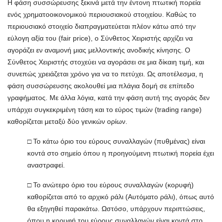
Η φάση συσσώρευσης ξεκινά μετά την έντονη πτωτική πορεία
ενός χρηματοοικονομικού περιουσιακού στοιχείου. Καθώς το
περιουσιακό στοιχείο διαπραγματεύεται πλέον κάτω από την
εύλογη αξία του (fair price), ο Σύνθετος Χειριστής αρχίζει να
αγοράζει εν αναμονή μιας μελλοντικής ανοδικής κίνησης. Ο
Σύνθετος Χειριστής στοχεύει να αγοράσει σε μια δίκαιη τιμή, και
συνεπώς χρειάζεται χρόνο για να το πετύχει. Ως αποτέλεσμα, η
φάση συσσώρευσης ακολουθεί μια πλάγια δομή σε επίπεδο
γραφήματος. Με άλλα λόγια, κατά την φάση αυτή της αγοράς δεν
υπάρχει συγκεκριμένη τάση και το εύρος τιμών (trading range)
καθορίζεται μεταξύ δύο γενικών ορίων.
□ Το κάτω όριο του εύρους συναλλαγών (πυθμένας) είναι
κοντά στο σημείο όπου η προηγούμενη πτωτική πορεία έχει
αναστραφεί.
□ Το ανώτερο όριο του εύρους συναλλαγών (κορυφή)
καθορίζεται από το αρχικό ράλι (Αυτόματο ράλι), όπως αυτό
θα εξηγηθεί παρακάτω. Ωστόσο, υπάρχουν περιπτώσεις,
όπου η κορυφή του εύρους συναλλαγών είναι κοντά στο