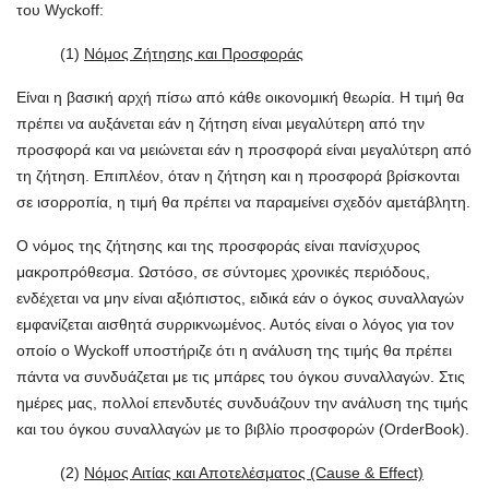
του Wyckoff:
(1)
Νόμος Ζήτησης και Προσφοράς
Είναι η βασική αρχή πίσω από κάθε οικονομική θεωρία. Η τιμή θα
πρέπει να αυξάνεται εάν η ζήτηση είναι μεγαλύτερη από την
προσφορά και να μειώνεται εάν η προσφορά είναι μεγαλύτερη από
τη ζήτηση. Επιπλέον, όταν η ζήτηση και η προσφορά βρίσκονται
σε ισορροπία, η τιμή θα πρέπει να παραμείνει σχεδόν αμετάβλητη.
Ο νόμος της ζήτησης και της προσφοράς είναι πανίσχυρος
μακροπρόθεσμα. Ωστόσο, σε σύντομες χρονικές περιόδους,
ενδέχεται να μην είναι αξιόπιστος, ειδικά εάν ο όγκος συναλλαγών
εμφανίζεται αισθητά συρρικνωμένος. Αυτός είναι ο λόγος για τον
οποίο ο Wyckoff υποστήριζε ότι η ανάλυση της τιμής θα πρέπει
πάντα να συνδυάζεται με τις μπάρες του όγκου συναλλαγών. Στις
ημέρες μας, πολλοί επενδυτές συνδυάζουν την ανάλυση της τιμής
και του όγκου συναλλαγών με το βιβλίο προσφορών (OrderBook).
(2)
Νόμος Αιτίας και Αποτελέσματος (Cause & Effect)