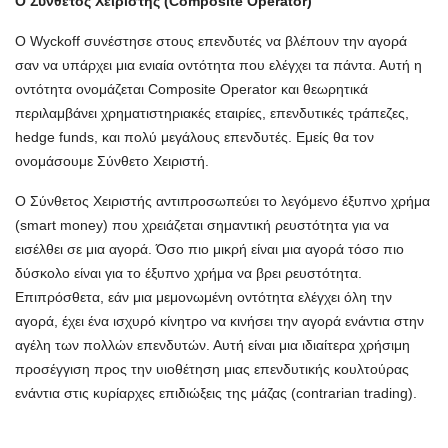
Ο Σύνθετος Χειριστής (Composite Operator)
O Wyckoff συνέστησε στους επενδυτές να βλέπουν την αγορά
σαν να υπάρχει μια ενιαία οντότητα που ελέγχει τα πάντα. Αυτή η
οντότητα ονομάζεται Composite Operator και θεωρητικά
περιλαμβάνει χρηματιστηριακές εταιρίες, επενδυτικές τράπεζες,
hedge funds, και πολύ μεγάλους επενδυτές. Εμείς θα τον
ονομάσουμε Σύνθετο Χειριστή.
Ο Σύνθετος Χειριστής αντιπροσωπεύει το λεγόμενο έξυπνο χρήμα
(smart money) που χρειάζεται σημαντική ρευστότητα για να
εισέλθει σε μια αγορά. Όσο πιο μικρή είναι μια αγορά τόσο πιο
δύσκολο είναι για το έξυπνο χρήμα να βρει ρευστότητα.
Επιπρόσθετα, εάν μια μεμονωμένη οντότητα ελέγχει όλη την
αγορά, έχει ένα ισχυρό κίνητρο να κινήσει την αγορά ενάντια στην
αγέλη των πολλών επενδυτών. Αυτή είναι μια ιδιαίτερα χρήσιμη
προσέγγιση προς την υιοθέτηση μιας επενδυτικής κουλτούρας
ενάντια στις κυρίαρχες επιδιώξεις της μάζας (contrarian trading).