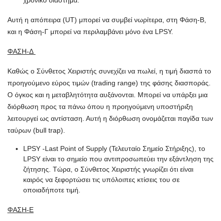
χρονικό διάστημα.
Αυτή η απόπειρα (UT) μπορεί να συμβεί νωρίτερα, στη Φάση-Β,
και η Φάση-Γ μπορεί να περιλαμβάνει μόνο ένα LPSY.
ΦΑΣΗ-Δ
Καθώς ο Σύνθετος Χειριστής συνεχίζει να πωλεί, η τιμή διασπά το
προηγούμενο εύρος τιμών (trading range) της φάσης διασποράς.
Ο όγκος και η μεταβλητότητα αυξάνονται. Μπορεί να υπάρξει μια
διόρθωση προς τα πάνω όπου η προηγούμενη υποστήριξη
λειτουργεί ως αντίσταση. Αυτή η διόρθωση ονομάζεται παγίδα των
ταύρων (bull trap).
LPSY -Last Point of Supply (Τελευταίο Σημείο Στήριξης), το
LPSY είναι το σημείο που αντιπροσωπεύει την εξάντληση της
ζήτησης. Τώρα, ο Σύνθετος Χειριστής γνωρίζει ότι είναι
καιρός να ξεφορτώσει τις υπόλοιπες κτίσεις του σε
οποιαδήποτε τιμή.
ΦΑΣΗ-Ε