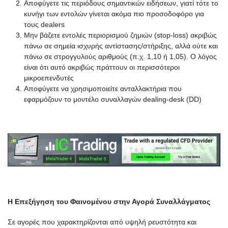
Αποφύγετε τις περιόδους σημαντικών ειδήσεων, γιατί τότε το
κυνήγι των εντολών γίνεται ακόμα πιο προσοδοφόρο για
τους dealers
Μην βάζετε εντολές περιορισμού ζημιών (stop-loss) ακριβώς
πάνω σε σημεία ισχυρής αντίστασης/στήριξης, αλλά ούτε και
πάνω σε στρογγυλούς αριθμούς (π.χ. 1,10 ή 1,05). Ο λόγος
είναι ότι αυτό ακριβώς πράττουν οι περισσότεροι
μικροεπενδυτές
Αποφύγετε να χρησιμοποιείτε ανταλλακτήρια που
εφαρμόζουν το μοντέλο συναλλαγών dealing-desk (DD)
Η Επεξήγηση του Φαινομένου στην Αγορά Συναλλάγματος
Σε αγορές που χαρακτηρίζονται από υψηλή ρευστότητα και