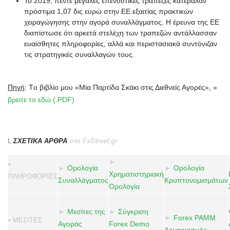
Το 2019, πέντε μεγάλες επενδυτικές τράπεζες κατέβαλαν
πρόστιμα 1,07 δις ευρώ στην ΕΕ εξαιτίας πρακτικών
χειραγώγησης στην αγορά συναλλάγματος. Η έρευνα της ΕΕ
διαπίστωσε ότι αρκετά στελέχη των τραπεζών αντάλλασσαν
ευαίσθητες πληροφορίες, αλλά και περιστασιακά συντόνιζαν
τις στρατηγικές συναλλαγών τους.
Πηγή
: Tο βιβλίο μου «Μία Παρτίδα Σκάκι στις Διεθνείς Αγορές», »
βρείτε το εδώ (.PDF)
L
ΣΧΕΤΙΚΑ ΑΡΘΡΑ
στο FxStreet.gr
►
•
►
Ορολογία
►
Ορολογία
Χρηματιστηριακή
ΠΛΗΡΟΦΟΡΙΕΣ
Συναλλάγματος
Κρυπτονομισμάτων
Ορολογία
►
Μεσίτες της
►
Σύγκριση
►
Forex PAMM
• ΜΕΣΙΤΕΣ
Αγοράς
Forex Demo
Λογαριασμός