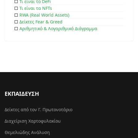
□
Τι είναι το DeFi
□
Τι είναι τα NFTs
□
RWA (Real World Assets)
□
Δείκτες Fear & Greed
□
Αριθμητικό & Λογαριθμικό Διάγραμμα
ΕΚΠΑΙΔΕΥΣΗ
Δείκτες από τον Γ. Πρωτονοτάριο
Διαχείριση Χαρτοφυλακίου
Θεμελιώδης Ανάλυση