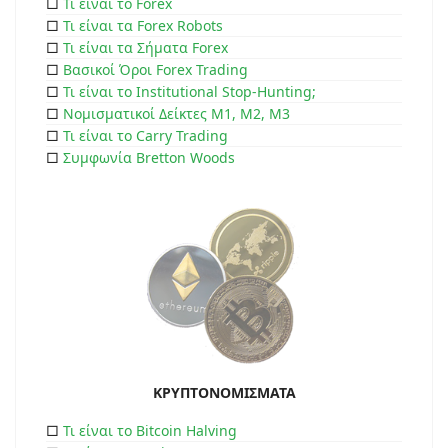
□
Τι είναι το Forex
□
Τι είναι τα Forex Robots
□
Τι είναι τα Σήματα Forex
□
Βασικοί Όροι Forex Trading
□
Τι είναι το Institutional Stop-Hunting;
□
Νομισματικοί Δείκτες Μ1, Μ2, Μ3
□
Τι είναι το Carry Trading
□
Συμφωνία Bretton Woods
ΚΡΥΠΤΟΝΟΜΙΣΜΑΤΑ
□
Τι είναι το Bitcoin Halving