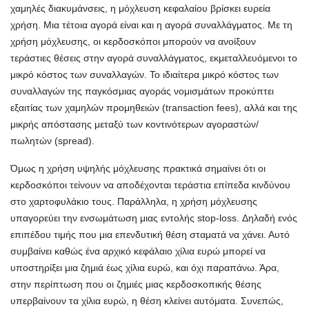
χαμηλές διακυμάνσεις, η μόχλευση κεφαλαίου βρίσκει ευρεία
χρήση. Μια τέτοια αγορά είναι και η αγορά συναλλάγματος. Με τη
χρήση μόχλευσης, οι κερδοσκόποι μπορούν να ανοίξουν
τεράστιες θέσεις στην αγορά συναλλάγματος, εκμεταλλευόμενοι το
μικρό κόστος των συναλλαγών. Το ιδιαίτερα μικρό κόστος των
συναλλαγών της παγκόσμιας αγοράς νομισμάτων προκύπτει
εξαιτίας των χαμηλών προμηθειών (transaction fees), αλλά και της
μικρής απόστασης μεταξύ των κοντινότερων αγοραστών/
πωλητών (spread).
Όμως η χρήση υψηλής μόχλευσης πρακτικά σημαίνει ότι οι
κερδοσκόποι τείνουν να αποδέχονται τεράστια επίπεδα κινδύνου
στο χαρτοφυλάκιο τους. Παράλληλα, η χρήση μόχλευσης
υπαγορεύει την ενσωμάτωση μιας εντολής stop-loss. Δηλαδή ενός
επιπέδου τιμής που μια επενδυτική θέση σταματά να χάνει. Αυτό
συμβαίνει καθώς ένα αρχικό κεφάλαιο χίλια ευρώ μπορεί να
υποστηρίξει μια ζημιά έως χίλια ευρώ, και όχι παραπάνω. Άρα,
στην περίπτωση που οι ζημιές μιας κερδοσκοπικής θέσης
υπερβαίνουν τα χίλια ευρώ, η θέση κλείνει αυτόματα. Συνεπώς,